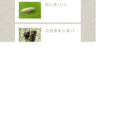
ホシホソバ
コガタキシタバ
イヌノフグリ
シロフフユエダシャ
ク
スギナ