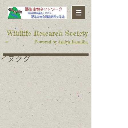
​Wildlife Research Society
Powered by
Ashiya Famillia
イヌクグ