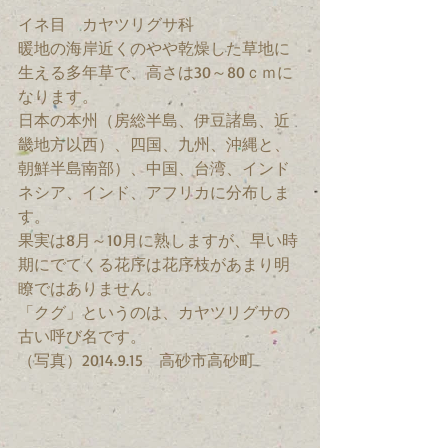
イネ目　カヤツリグサ科　
暖地の海岸近くのやや乾燥した草地に
生える多年草で、高さは30～80ｃｍに
なります。
日本の本州（房総半島、伊豆諸島、近
畿地方以西）、四国、九州、沖縄と、
朝鮮半島南部）、中国、台湾、インド
ネシア、インド、アフリカに分布しま
す。
果実は8月～10月に熟しますが、早い時
期にでてくる花序は花序枝があまり明
瞭ではありません。
「クグ」というのは、カヤツリグサの
古い呼び名です。
（写真）2014.9.15　高砂市高砂町