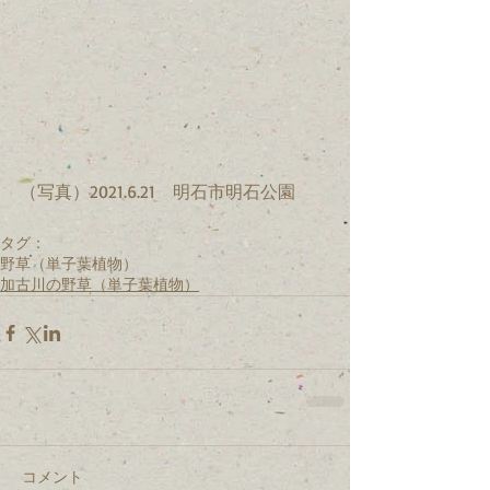
（写真）2021.6.21　明石市明石公園
タグ：
野草（単子葉植物）
加古川の野草（単子葉植物）
コメント