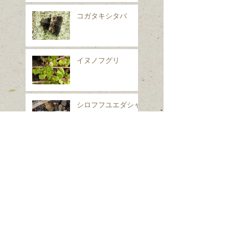
コガタキシタバ
イヌノフグリ
シロフフユエダシャ
ク
スギナ
ホシヒメホウジャク