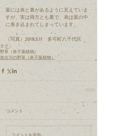
葉には表と裏があるように見えていま
すが、実は両方とも裏で、表は葉の中
に巻き込まれてしまっています。
（写真）2018.5.11　多可町八千代区
タグ：
野草（単子葉植物）
加古川の野草（単子葉植物）
コメント
コメントを追加…