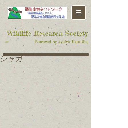
​Wildlife Research Society
Powered by
Ashiya Famillia
シャガ