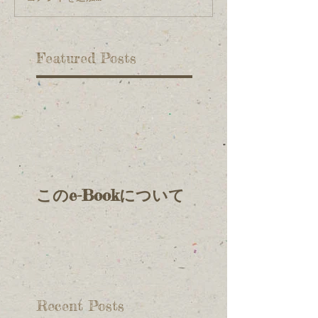
Featured Posts
このe-Bookについて
Recent Posts