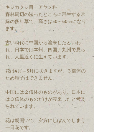
キジカクシ目　アヤメ科
森林周辺の湿ったところに群生する常
緑の多年草で、高さは50～60㎝になり
ます。
古い時代に中国から渡来したといわ
れ、日本では本州、四国、九州で見ら
れ、人里近くに生えています。
花は4月～5月に咲きますが、３倍体の
ため種子はできません。
中国には２倍体のものがあり、日本に
は３倍体のものだけが渡来したと考え
られています。
花は朝開いて、夕方にしぼんでしまう
一日花です。