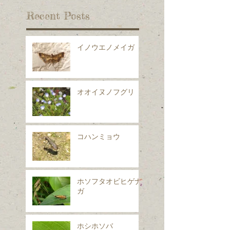
Recent Posts
イノウエノメイガ
オオイヌノフグリ
コハンミョウ
ホソフタオビヒゲナ
ガ
ホシホソバ