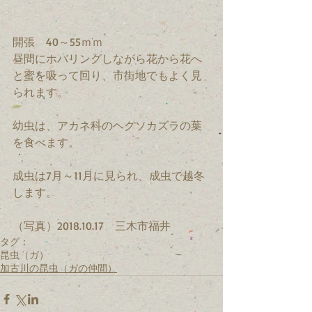
開張　40～55ｍｍ
昼間にホバリングしながら花から花へ
と蜜を吸って回り、市街地でもよく見
られます。
幼虫は、アカネ科のヘクソカズラの葉
を食べます。
成虫は7月～11月に見られ、成虫で越冬
します。
（写真）2018.10.17　三木市福井
タグ：
昆虫（ガ）
加古川の昆虫（ガの仲間）