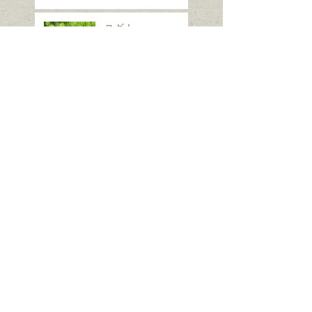
スギナ
ホシヒメホウジャク
Search By Tags
は虫類
ほ乳類、は虫類、両生類、魚類
クモ類
昆虫（ガ）
昆虫（コウチュウ）
昆虫（セミ・カメムシ）
昆虫（チョウ）
昆虫（トンボ）
昆虫（ハエ・アブ）
昆虫（ハチ）
昆虫（バッタ）
昆虫（他の仲間）
植物（シダ・コケ）
樹木（つる植物）
樹木（低木）