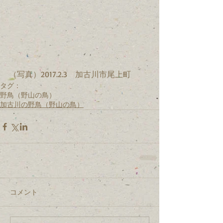
（写真）2017.2.3　加古川市尾上町
タグ：
野鳥（野山の鳥）
加古川の野鳥（野山の鳥）
コメント