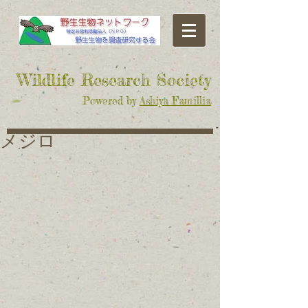
​Wildlife Research Society
Powered by
Ashiya Famillia
メジロ