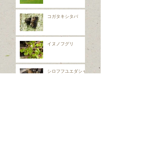
コガタキシタバ
イヌノフグリ
シロフフユエダシャ
ク
スギナ
ホシヒメホウジャク