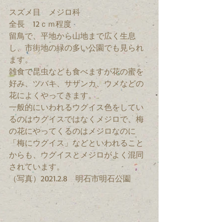
スズメ目　メジロ科
全長　12ｃｍ程度
留鳥で、平地から山地まで広く生息
し、市街地の緑の多い公園でも見られ
ます。
雑食で昆虫なども食べますが花の蜜を
好み、ツバキ、サザンカ、ウメなどの
花によくやってきます。
一般的にいわれるウグイス色をしてい
るのはウグイスではなくメジロで、梅
の花にやってくるのはメジロなのに
「梅にウグイス」などといわれること
からも、ウグイスとメジロがよく混同
されています。
（写真）2021.2.8　明石市明石公園