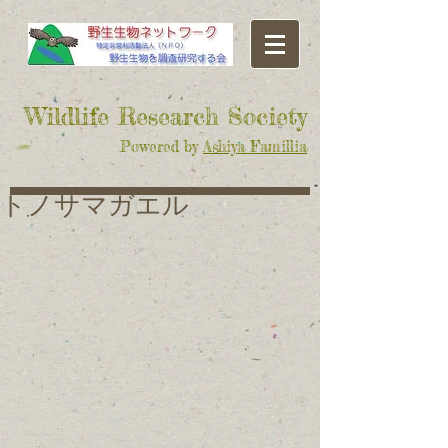
​Wildlife Research Society
Powered by
Ashiya Famillia
トノサマガエル