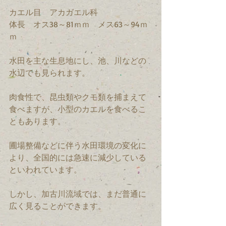
カエル目　アカガエル科
体長　オス38～81ｍｍ　メス63～94ｍ
ｍ
水田を主な生息地にし、池、川などの
水辺でも見られます。
肉食性で、昆虫類やクモ類を捕まえて
食べますが、小型のカエルを食べるこ
ともあります。
圃場整備などに伴う水田環境の変化に
より、全国的には急速に減少している
といわれています。
しかし、加古川流域では、まだ普通に
広く見ることができます。