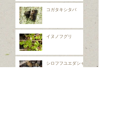
コガタキシタバ
イヌノフグリ
シロフフユエダシャ
ク
スギナ
ホシヒメホウジャク