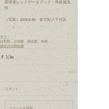
環境省レッドデータブック：準絶滅危
惧
（写真）2018.6.30　多可町八千代区
タグ：
ほ乳類、は虫類、両生類、魚類
加古川の両生類
コメント
コメントを追加…