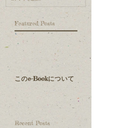
Featured Posts
このe-Bookについて
Recent Posts