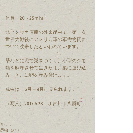
体長　20～25ｍｍ
北アメリカ原産の外来昆虫で、第二次
世界大戦後にアメリカ軍の軍需物資に
ついて渡来したといわれています。
壁などに泥で巣をつくり、小型のクモ
類を麻痺させて生きたまま巣に運び込
み、そこに卵を産み付けます。
成虫は、6月～9月に見られます。
（写真）2017.6.28　加古川市八幡町
タグ：
昆虫（ハチ）