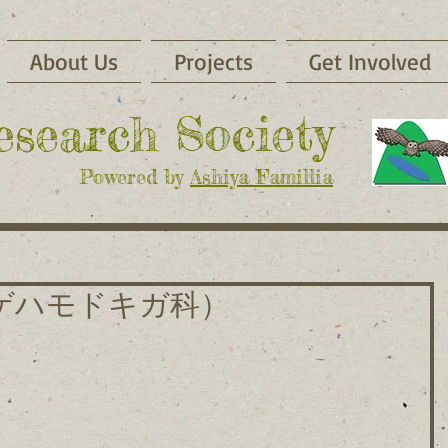
About Us
Projects
Get Involved
Research Society
Powered by
Ashiya Famillia
ゲハモドキガ科）