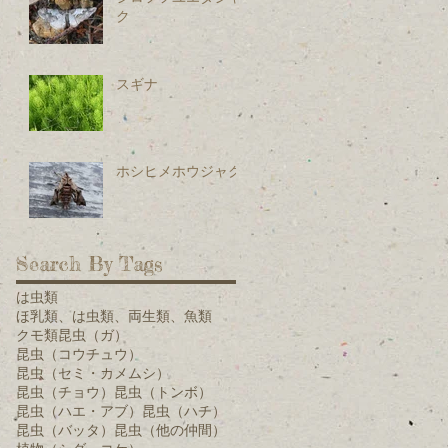
ク
スギナ
ホシヒメホウジャク
Search By Tags
は虫類
ほ乳類、は虫類、両生類、魚類
クモ類
昆虫（ガ）
昆虫（コウチュウ）
昆虫（セミ・カメムシ）
昆虫（チョウ）
昆虫（トンボ）
昆虫（ハエ・アブ）
昆虫（ハチ）
昆虫（バッタ）
昆虫（他の仲間）