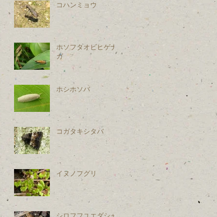
コハンミョウ
ホソフタオビヒゲナ
ガ
ホシホソバ
コガタキシタバ
イヌノフグリ
シロフフユエダシャ