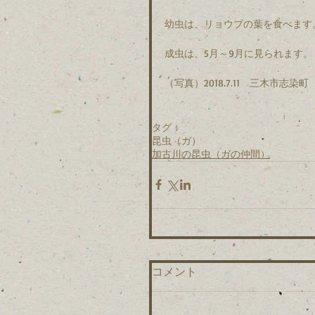
幼虫は、リョウブの葉を食べます
成虫は、5月～9月に見られます。
（写真）2018.7.11　三木市志染町
タグ：
昆虫（ガ）
加古川の昆虫（ガの仲間）
コメント