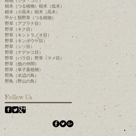
植物（シダ・コケ）
樹木（つる植物）
樹木（低木）
樹木（小高木）
樹木（高木）
甲かく類
野草（つる植物）
野草（アブラナ目）
野草（キク目）
野草（キントラノオ目）
野草（キンポウゲ目）
野草（シソ目）
野草（ナデシコ目）
野草（バラ目）
野草（マメ目）
野草（他の仲間）
野草（単子葉植物）
野鳥（水辺の鳥）
野鳥（野山の鳥）
Follow Us