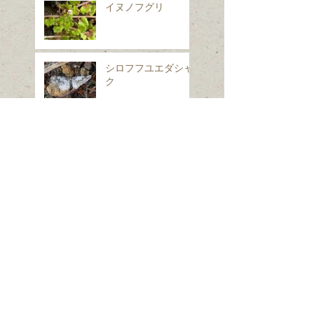
イヌノフグリ
シロフフユエダシャ
ク
スギナ
ホシヒメホウジャク
Search By Tags
は虫類
ほ乳類、は虫類、両生類、魚類
クモ類
昆虫（ガ）