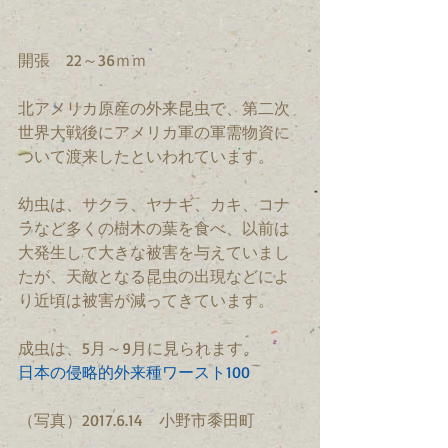
開張　22～36ｍｍ
北アメリカ原産の外来昆虫で、第二次
世界大戦後にアメリカ軍の軍需物資に
ついて渡来したといわれています。
幼虫は、サクラ、ヤナギ、カキ、コナ
ラなど多くの樹木の葉を食べ、以前は
大発生して大きな被害を与えていまし
たが、天敵となる昆虫の出現などによ
り近頃は被害が減ってきています。
成虫は、5月～9月に見られます。
日本の侵略的外来種ワースト100
（写真）2017.6.14　小野市黍田町