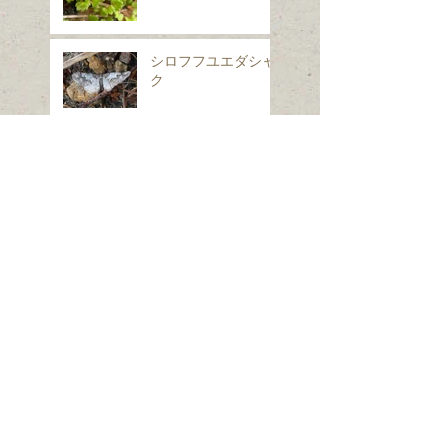
シロフフユエダシャ
ク
スギナ
ホシヒメホウジャク
Search By Tags
は虫類
ほ乳類、は虫類、両生類、魚類
クモ類
昆虫（ガ）
昆虫（コウチュウ）
昆虫（セミ・カメムシ）