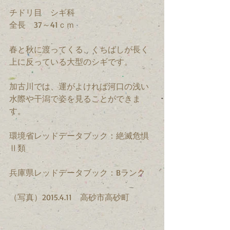
チドリ目　シギ科
全長　37～41ｃｍ
春と秋に渡ってくる、くちばしが長く
上に反っている大型のシギです。
加古川では、運がよければ河口の浅い
水際や干潟で姿を見ることができま
す。
環境省レッドデータブック：絶滅危惧
Ⅱ類
兵庫県レッドデータブック：Bランク
（写真）2015.4.11　高砂市高砂町