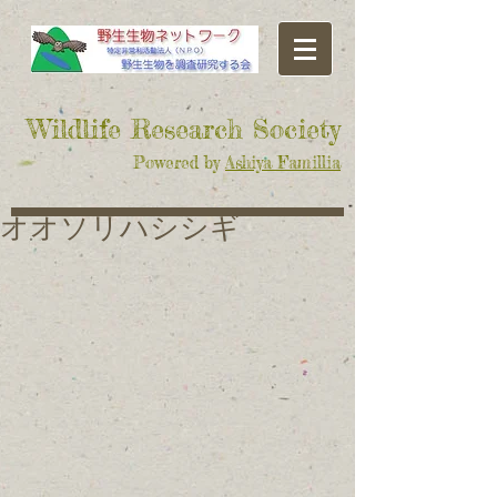
​Wildlife Research Society
Powered by
Ashiya Famillia
オオソリハシシギ