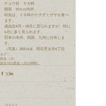
チョウ目　ヤガ科　
開張　15ｍｍ内外　
幼虫は、イネ科のケチヂミザサを食べ
ます。
成虫は4月～10月に見られますが、特に
4月に多く見られます。
日本の本州、四国、九州に分布しま
す。
（写真）2021.4.6　明石市太寺4丁目
タグ：
昆虫（ガ）
加古川の昆虫（ガの仲間）
コメント