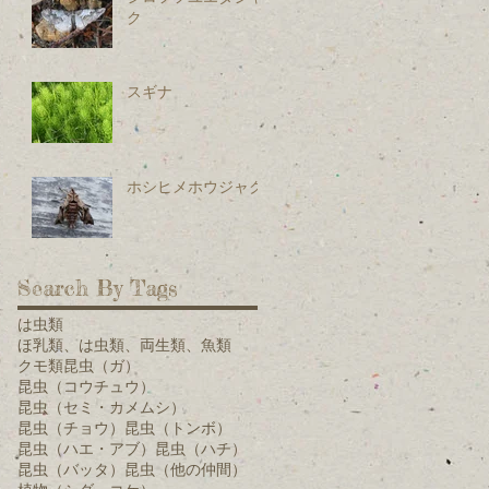
ク
スギナ
ホシヒメホウジャク
Search By Tags
は虫類
ほ乳類、は虫類、両生類、魚類
クモ類
昆虫（ガ）
昆虫（コウチュウ）
昆虫（セミ・カメムシ）
昆虫（チョウ）
昆虫（トンボ）
昆虫（ハエ・アブ）
昆虫（ハチ）
昆虫（バッタ）
昆虫（他の仲間）