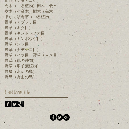
植物（シダ・コケ）
樹木（つる植物）
樹木（低木）
樹木（小高木）
樹木（高木）
甲かく類
野草（つる植物）
野草（アブラナ目）
野草（キク目）
野草（キントラノオ目）
野草（キンポウゲ目）
野草（シソ目）
野草（ナデシコ目）
野草（バラ目）
野草（マメ目）
野草（他の仲間）
野草（単子葉植物）
野鳥（水辺の鳥）
野鳥（野山の鳥）
Follow Us