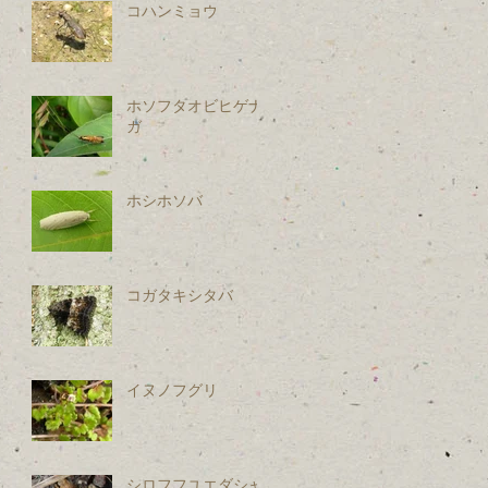
コハンミョウ
ホソフタオビヒゲナ
ガ
ホシホソバ
コガタキシタバ
イヌノフグリ
シロフフユエダシャ