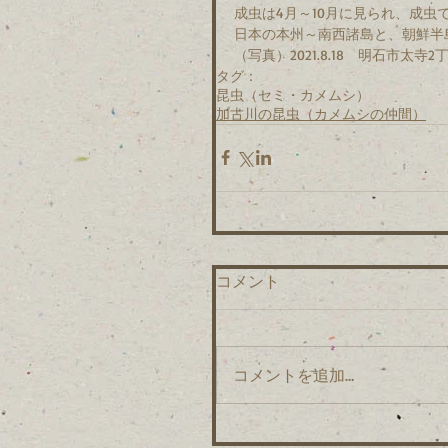
成虫は4月～10月に見られ、成虫
日本の本州～南西諸島と、朝鮮半
（写真）2021.8.18　明石市太寺2
タグ：
昆虫（セミ・カメムシ）
加古川の昆虫（カメムシの仲間）
コメント
コメントを追加…