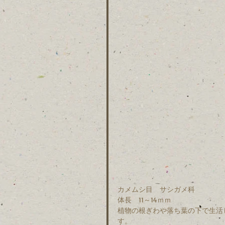
カメムシ目　サシガメ科　
体長　11～14ｍｍ　
植物の根ぎわや落ち葉の下で生活
す。