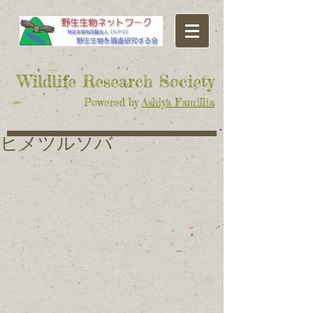
​Wildlife Research Society
Powered by
Ashiya Famillia
ヒメツルソバ