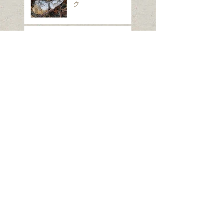
ク
スギナ
ホシヒメホウジャク
Search By Tags
は虫類
ほ乳類、は虫類、両生類、魚類
クモ類
昆虫（ガ）
昆虫（コウチュウ）
昆虫（セミ・カメムシ）
昆虫（チョウ）
昆虫（トンボ）
昆虫（ハエ・アブ）
昆虫（ハチ）
昆虫（バッタ）
昆虫（他の仲間）
植物（シダ・コケ）