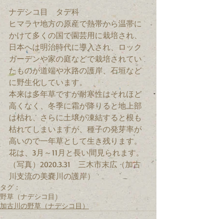
ナデシコ目　タデ科　
ヒマラヤ地方の原産で熱帯から温帯に
かけて多くの国で園芸用に栽培され、
日本へは明治時代に導入され、ロック
ガーデンや家の庭などで栽培されてい
たものが道端や水路の護岸、石垣など
に野生化しています。
本来は多年草ですが耐寒性はそれほど
高くなく、冬季に霜が降りると地上部
は枯れ、さらに土壌が凍結すると根も
枯れてしまいますが、種子の発芽率が
高いので一年草として生き残ります。
花は、3月～11月と長い間見られます。
（写真）2020.3.31　三木市末広（加古
川支流の美嚢川の護岸）
タグ：
野草（ナデシコ目）
加古川の野草（ナデシコ目）