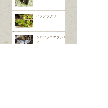
イヌノフグリ
シロフフユエダシャ
ク
スギナ
ホシヒメホウジャク
Search By Tags