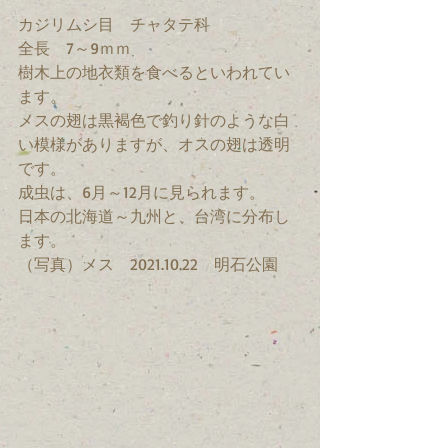
カジリムシ目　チャタテ科　
全長　7～9ｍｍ　
樹木上の地衣類を食べるといわれてい
ます。
メスの翅は黒褐色で釣り針のような白
い模様がありますが、オスの翅は透明
です。
成虫は、6月～12月に見られます。
日本の北海道～九州と、台湾に分布し
ます。
（写真）メス　2021.10.22　明石公園