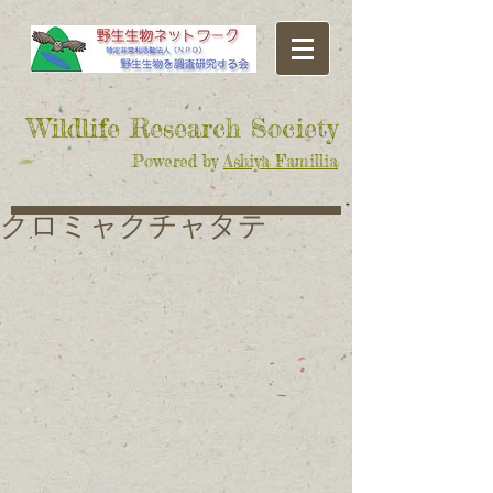
​Wildlife Research Society
Powered by
Ashiya Famillia
クロミャクチャタテ