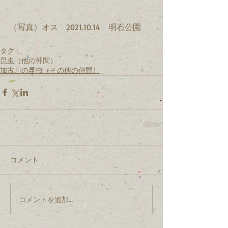
（写真）オス　2021.10.14　明石公園
タグ：
昆虫（他の仲間）
加古川の昆虫（その他の仲間）
コメント
コメントを追加…