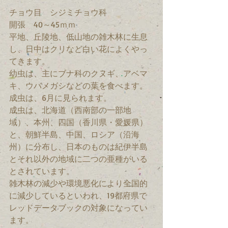
チョウ目　シジミチョウ科　
開張　40～45ｍｍ　
平地、丘陵地、低山地の雑木林に生息
し、日中はクリなど白い花によくやっ
てきます。
幼虫は、主にブナ科のクヌギ、アベマ
キ、ウバメガシなどの葉を食べます。
成虫は、6月に見られます。
成虫は、北海道（西南部の一部地
域）、本州、四国（香川県・愛媛県）
と、朝鮮半島、中国、ロシア（沿海
州）に分布し、日本のものは紀伊半島
とそれ以外の地域に二つの亜種がいる
とされています。
雑木林の減少や環境悪化により全国的
に減少しているといわれ、19都府県で
レッドデータブックの対象になってい
ます。