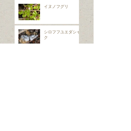
イヌノフグリ
シロフフユエダシャ
ク
スギナ
ホシヒメホウジャク
Search By Tags
は虫類
ほ乳類、は虫類、両生類、魚類