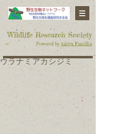
​Wildlife Research Society
Powered by
Ashiya Famillia
ウラナミアカシジミ