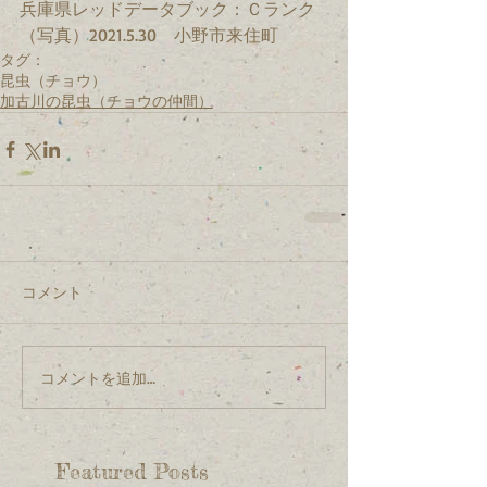
兵庫県レッドデータブック：Ｃランク
（写真）2021.5.30　小野市来住町
タグ：
昆虫（チョウ）
加古川の昆虫（チョウの仲間）
コメント
コメントを追加…
Featured Posts