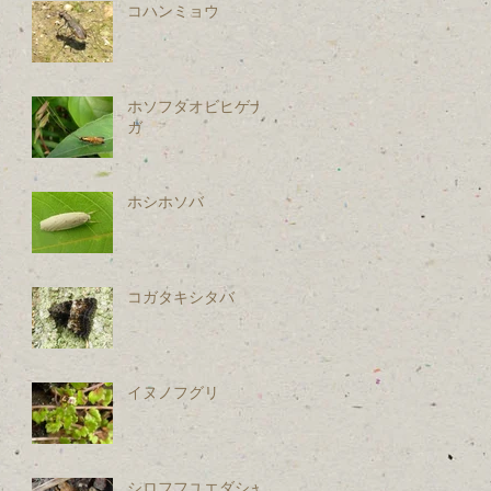
コハンミョウ
ホソフタオビヒゲナ
ガ
ホシホソバ
コガタキシタバ
イヌノフグリ
シロフフユエダシャ