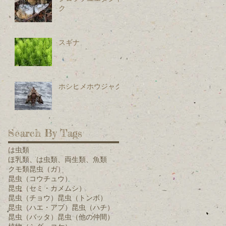
ク
スギナ
ホシヒメホウジャク
Search By Tags
は虫類
ほ乳類、は虫類、両生類、魚類
クモ類
昆虫（ガ）
昆虫（コウチュウ）
昆虫（セミ・カメムシ）
昆虫（チョウ）
昆虫（トンボ）
昆虫（ハエ・アブ）
昆虫（ハチ）
昆虫（バッタ）
昆虫（他の仲間）