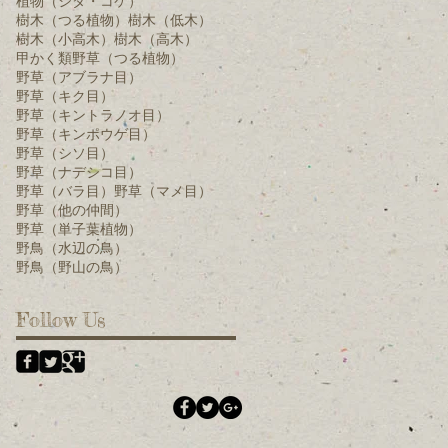
植物（シダ・コケ）
樹木（つる植物）
樹木（低木）
樹木（小高木）
樹木（高木）
甲かく類
野草（つる植物）
野草（アブラナ目）
野草（キク目）
野草（キントラノオ目）
野草（キンポウゲ目）
野草（シソ目）
野草（ナデシコ目）
野草（バラ目）
野草（マメ目）
野草（他の仲間）
野草（単子葉植物）
野鳥（水辺の鳥）
野鳥（野山の鳥）
Follow Us