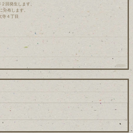
に年２回発生します。
に分布します。
市太寺４丁目