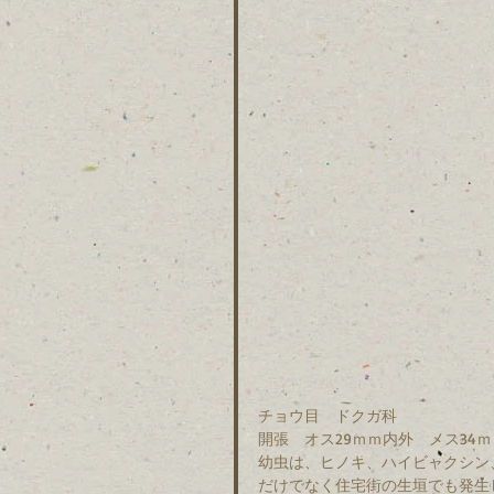
チョウ目　ドクガ科　
開張　オス29ｍｍ内外　メス34
幼虫は、ヒノキ、ハイビャクシン
だけでなく住宅街の生垣でも発生