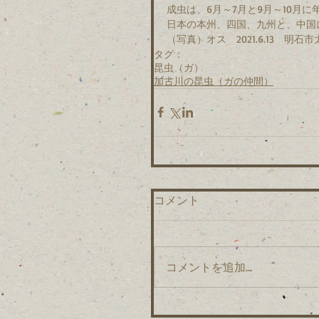
成虫は、6月～7月と9月～10月
日本の本州、四国、九州と、中国
（写真）オス　2021.6.13　明石
タグ：
昆虫（ガ）
加古川の昆虫（ガの仲間）
コメント
コメントを追加…