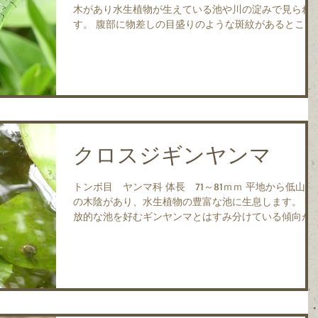
木があり水生植物が生えている池や川の淀みで見られ
す。 腹部に物差しの目盛りのような斑紋があるところ
から名づけられました。 日本の北海道、本州、四国、
九州と、朝鮮半島、中国に分布します。...
クロスジギンヤンマ
トンボ目 ヤンマ科 体長 71～81ｍｍ 平地から低山地
の木陰があり、水生植物の豊富な池に生息します。 開
放的な池を好むギンヤンマとはすみ分けている傾向が
ります。 日本の本州～九州と、朝鮮半島、中国（中南
部）、台湾、フィリピンに分布します。...