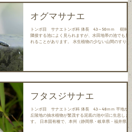
オグマサナエ
トンボ目 サナエトンボ科 体長 43～50ｍｍ 樹林が
隣接する池によく見られますが、水田地帯の池でも見
れることがあります。 水生植物の少ない山間のすり鉢
状の池でも住み着いています。 成虫は4月上旬～6月中
旬に見られ、特に5月に多く見られます。 ...
フタスジサナエ
トンボ目 サナエトンボ科 体長 43～48ｍｍ 平地から
丘陵地の抽水植物が繁茂する泥底の池や沼に生息しま
す。 日本固有種で、本州（静岡県・岐阜県・福井県以
西）、四国、九州に分布します。 成虫は、4月中旬～7