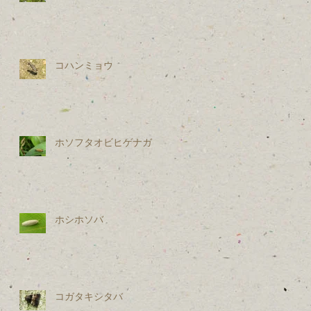
コハンミョウ
布
ホソフタオビヒゲナガ
ホシホソバ
か
路
器
コガタキシタバ
産