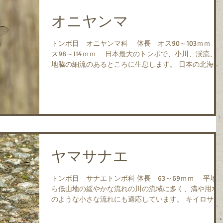
オニヤンマ
トンボ目 オニヤンマ科 体長 オス90～103ｍｍ メ
ス98～114ｍｍ 日本最大のトンボで、小川、渓流、湿
地脇の細流のあるところに生息します。 日本の北海道
～沖縄と、朝鮮半島、中国、サハリン、シベリアに分
します。 ...
ヤマサナエ
トンボ目 サナエトンボ科 体長 63～69ｍｍ 平地
ら低山地の緩やかな流れの川の流域に多く、溝や用水
のような小さな流れにも適応しています。 キイロサナ
エと大変よく似ていますが、オスは尾部の上下の付属
の先端の位置がほぼ同じになっていることで、メスは