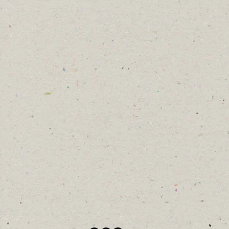
、
ボ
の