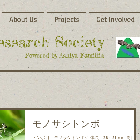
About Us
Projects
Get Involved
Research Society
Powered by
Ashiya Famillia
モノサシトンボ
トンボ目 モノサシトンボ科 体長 38～51ｍｍ 周囲に