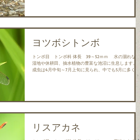
卵弁が下方に突出し...
ヨツボシトンボ
トンボ目 トンボ科 体長 39～52ｍｍ 水の涸れない
湿地や休耕田、抽水植物の豊富な池沼に生息します。
成虫は4月中旬～7月上旬に見られ、中でも5月に多く見
られます。 日本特産亜種で、北海道～九州に分布しま
す。 兵庫県内では、個体数が減少傾向にあるといわれ
ています。...
リスアカネ