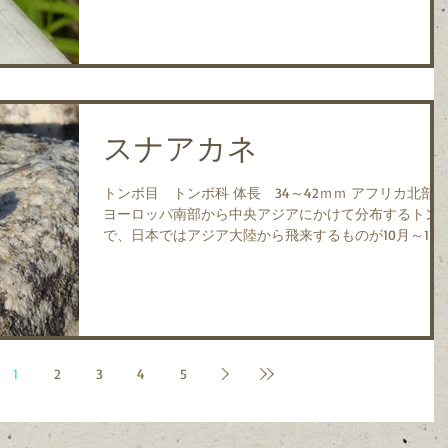
月上旬に見られ、5月に多く見られます。...
スナアカネ
トンボ目 トンボ科 体長 34～42ｍｍ アフリカ北部
ヨーロッパ南部から中央アジアにかけて分布するトン
で、日本ではアジア大陸から飛来するものが10月～11月
に見られることがあります。 日本にはまだ定着してい
ないようですが、海岸近くの池や砂浜で見られ、毎年
ように見つか...
1
2
3
4
5