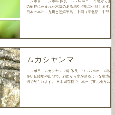
トンボ目 トンボ科 体長 35～47ｍｍ 平地から山手
の樹林に囲まれた木陰のある池や湿地に生息します。
日本の本州～九州と朝鮮半島、中国（東北部、中部）
ロシア（アムール）に分布し、北海道には亜種のヒメ
スアカネが分布します。...
ムカシヤンマ
トンボ目 ムカシヤンマ科 体長 63～72ｍｍ 樹林の
多い丘陵地や山地で、斜面から水が滴るような環境の
辺で見られます。 日本固有種で、本州（東北地方以
南）と九州に分布します。 幼虫は谷の崖などの水がし
たたり落ちコケが一面に茂ったところに住み、コケの
にトンネルを掘...