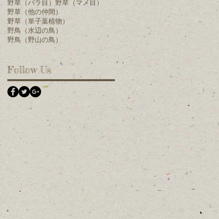
野草（バラ目）
野草（マメ目）
野草（他の仲間）
野草（単子葉植物）
野鳥（水辺の鳥）
野鳥（野山の鳥）
ら
Follow Us