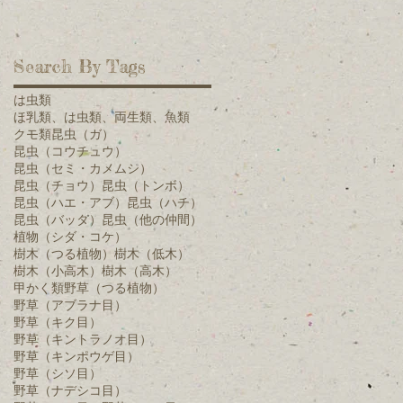
、
リ
Search By Tags
は虫類
ほ乳類、は虫類、両生類、魚類
クモ類
昆虫（ガ）
昆虫（コウチュウ）
昆虫（セミ・カメムシ）
昆虫（チョウ）
昆虫（トンボ）
昆虫（ハエ・アブ）
昆虫（ハチ）
昆虫（バッタ）
昆虫（他の仲間）
植物（シダ・コケ）
樹木（つる植物）
樹木（低木）
周
樹木（小高木）
樹木（高木）
甲かく類
野草（つる植物）
野草（アブラナ目）
野草（キク目）
中
野草（キントラノオ目）
野草（キンポウゲ目）
野草（シソ目）
野草（ナデシコ目）